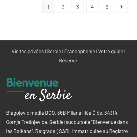
1
2
3
4
5
Visites privées
I
Serbie
I
Francophonie
I
Votre guide
I
Réserve
Blagojević media DOO, 36B Milana Ilića Čiče, 34314
Gornja Trešnjevica, Serbie (succursale “Bienvenue dans
les Balkans”, Belgrade;) SARL immatriculée au Registre