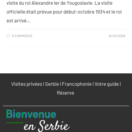
visite du roi Alexandre Ier de Yougoslavie. La visite
officielle était prévue pour début-octobre 1934 et le roi
est arrivé…
0 COMMENTS
10/10/2018
Visites privées
I
Serbie
I
Francophonie
I
Votre guide
I
Réserve