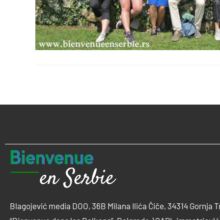
Blagojević media DOO, 36B Milana Ilića Čiče, 34314 Gornja T