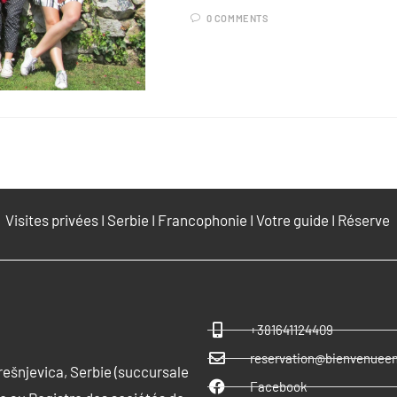
0 COMMENTS
Visites privées
I
Serbie
I
Francophonie
I
Votre guide
I
Réserve
+381641124409
reservation@bienvenueen
rešnjevica, Serbie (succursale
Facebook