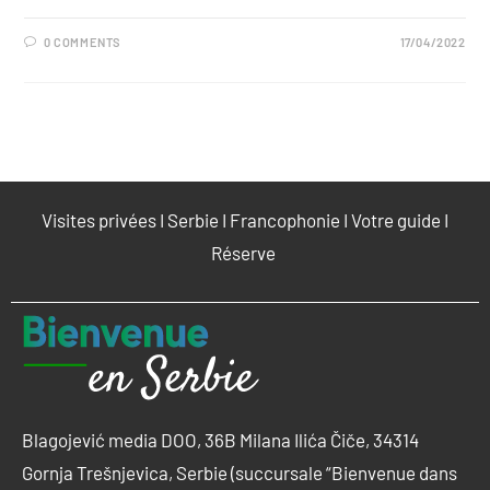
0 COMMENTS
17/04/2022
Visites privées
I
Serbie
I
Francophonie
I
Votre guide
I
Réserve
Blagojević media DOO, 36B Milana Ilića Čiče, 34314
Gornja Trešnjevica, Serbie (succursale “Bienvenue dans